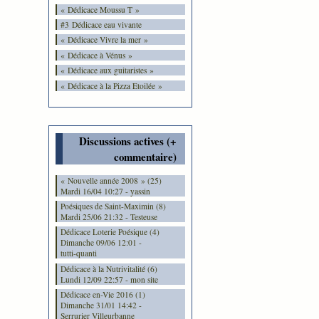
« Dédicace Moussu T »
#3 Dédicace eau vivante
« Dédicace Vivre la mer »
« Dédicace à Vénus »
« Dédicace aux guitaristes »
« Dédicace à la Pizza Etoilée »
Discussions actives (+
commentaire)
« Nouvelle année 2008 » (25)
Mardi 16/04 10:27 - yassin
Poésiques de Saint-Maximin (8)
Mardi 25/06 21:32 - Testeuse
Dédicace Loterie Poésique (4)
Dimanche 09/06 12:01 -
tutti-quanti
Dédicace à la Nutrivitalité (6)
Lundi 12/09 22:57 - mon site
Dédicace en-Vie 2016 (1)
Dimanche 31/01 14:42 -
Serrurier Villeurbanne