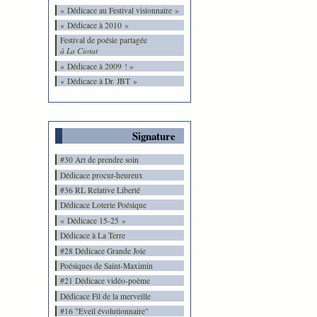
« Dédicace au Festival visionnaire »
« Dédicace à 2010 »
Festival de poésie partagée
à La Ciotat
« Dédicace à 2009 ! »
« Dédicace à Dr. JBT »
Signature
#30 Art de prendre soin
Dédicace procur-heureux
#36 RL Relative Liberté
Dédicace Loterie Poésique
« Dédicace 15-25 »
Dédicace à La Terre
#28 Dédicace Grande Joie
Poésiques de Saint-Maximin
#21 Dédicace vidéo-poème
Dédicace Fil de la merveille
#16 "Eveil évolutionnaire"