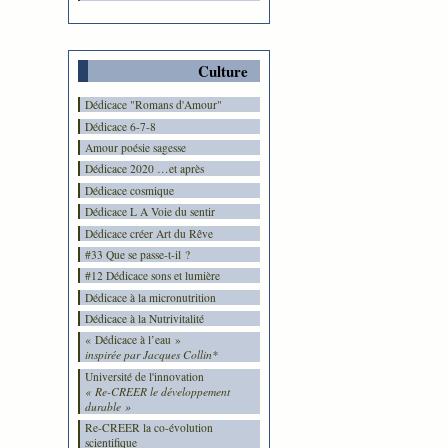
Culture
Dédicace "Romans d'Amour"
Dédicace 6-7-8
Amour poésie sagesse
Dédicace 2020 …et après
Dédicace cosmique
Dédicace L A Voie du sentir
Dédicace créer Art du Rêve
#33 Que se passe-t-il ?
#12 Dédicace sons et lumière
Dédicace à la micronutrition
Dédicace à la Nutrivitalité
« Dédicace à l’eau »
inspirée par Jacques Collin*
Université de l'innovation
« Re-CREER le développement
durable »
Re-CREER la co-évolution
scientifique