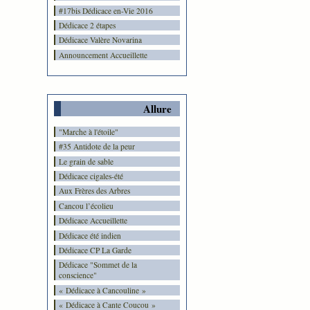
#17bis Dédicace en-Vie 2016
Dédicace 2 étapes
Dédicace Valère Novarina
Announcement Accueillette
Allure
"Marche à l'étoile"
#35 Antidote de la peur
Le grain de sable
Dédicace cigales-été
Aux Frères des Arbres
Cancou l’écolieu
Dédicace Accueillette
Dédicace été indien
Dédicace CP La Garde
Dédicace "Sommet de la
conscience"
« Dédicace à Cancouline »
« Dédicace à Cante Coucou »