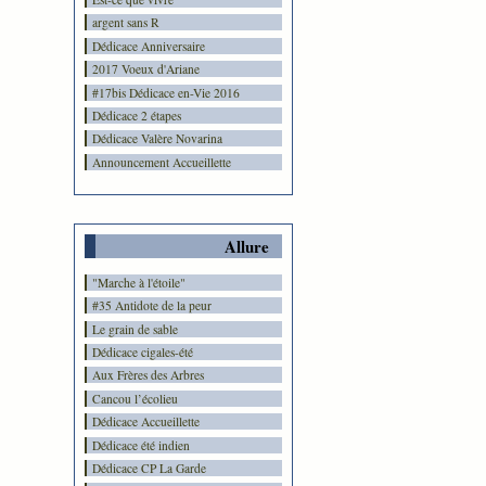
argent sans R
Dédicace Anniversaire
2017 Voeux d'Ariane
#17bis Dédicace en-Vie 2016
Dédicace 2 étapes
Dédicace Valère Novarina
Announcement Accueillette
Allure
"Marche à l'étoile"
#35 Antidote de la peur
Le grain de sable
Dédicace cigales-été
Aux Frères des Arbres
Cancou l’écolieu
Dédicace Accueillette
Dédicace été indien
Dédicace CP La Garde