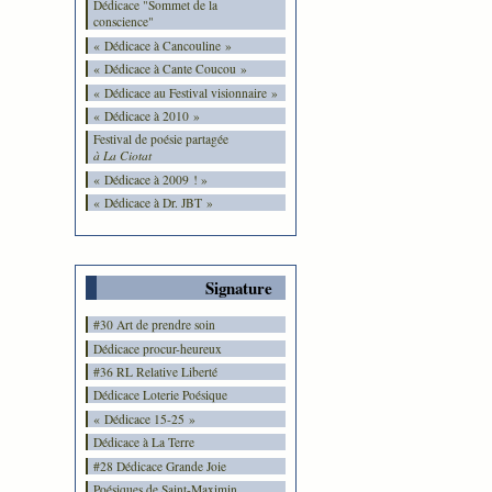
Dédicace "Sommet de la
conscience"
« Dédicace à Cancouline »
« Dédicace à Cante Coucou »
« Dédicace au Festival visionnaire »
« Dédicace à 2010 »
Festival de poésie partagée
à La Ciotat
« Dédicace à 2009 ! »
« Dédicace à Dr. JBT »
Signature
#30 Art de prendre soin
Dédicace procur-heureux
#36 RL Relative Liberté
Dédicace Loterie Poésique
« Dédicace 15-25 »
Dédicace à La Terre
#28 Dédicace Grande Joie
Poésiques de Saint-Maximin