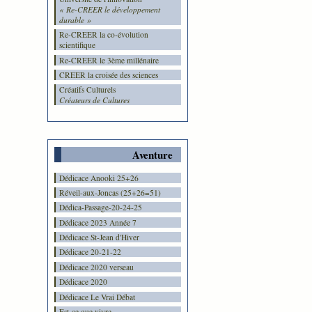
« Re-CREER le développement
durable »
Re-CREER la co-évolution
scientifique
Re-CREER le 3ème millénaire
CREER la croisée des sciences
Créatifs Culturels
Créateurs de Cultures
Aventure
Dédicace Anooki 25+26
Réveil-aux-Joncas (25+26=51)
Dédica-Passage-20-24-25
Dédicace 2023 Année 7
Dédicace St-Jean d'Hiver
Dédicace 20-21-22
Dédicace 2020 verseau
Dédicace 2020
Dédicace Le Vrai Débat
Est-ce que vivre