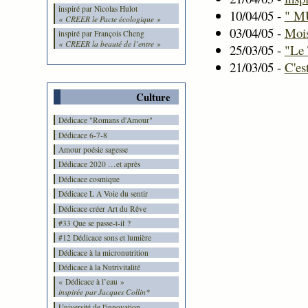
inspiré par Nicolas Hulot
10/04/05 -
" M
« CREER le Pacte écologique »
03/04/05 -
Mois
inspiré par François Cheng
« CREER la beauté de l’entre »
25/03/05 -
"Le 
21/03/05 -
C'es
Culture
Dédicace "Romans d'Amour"
Dédicace 6-7-8
Amour poésie sagesse
Dédicace 2020 …et après
Dédicace cosmique
Dédicace L A Voie du sentir
Dédicace créer Art du Rêve
#33 Que se passe-t-il ?
#12 Dédicace sons et lumière
Dédicace à la micronutrition
Dédicace à la Nutrivitalité
« Dédicace à l’eau »
inspirée par Jacques Collin*
Université de l'innovation