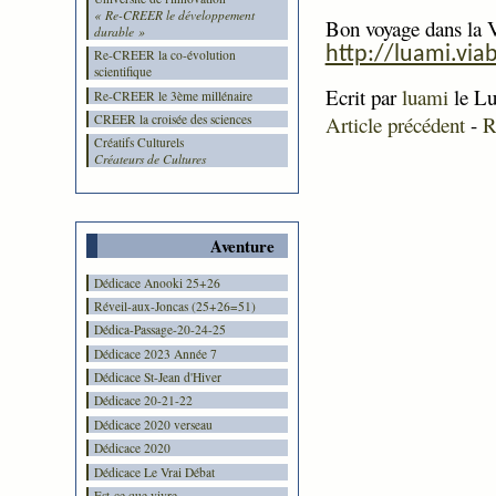
« Re-CREER le développement
Bon voyage dans
la 
durable »
http://luami.via
Re-CREER la co-évolution
scientifique
Ecrit par
luami
le Lu
Re-CREER le 3ème millénaire
Article précédent
-
R
CREER la croisée des sciences
Créatifs Culturels
Créateurs de Cultures
Aventure
Dédicace Anooki 25+26
Réveil-aux-Joncas (25+26=51)
Dédica-Passage-20-24-25
Dédicace 2023 Année 7
Dédicace St-Jean d'Hiver
Dédicace 20-21-22
Dédicace 2020 verseau
Dédicace 2020
Dédicace Le Vrai Débat
Est-ce que vivre