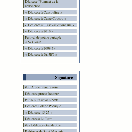
Dédicace "Sommet de la
conscience"
« Dédicace à Cancouline »
« Dédicace à Cante Coucou »
« Dédicace au Festival visionnaire »
« Dédicace à 2010 »
Festival de poésie partagée
à La Ciotat
« Dédicace à 2009 ! »
« Dédicace à Dr. JBT »
Signature
#30 Art de prendre soin
Dédicace procur-heureux
#36 RL Relative Liberté
Dédicace Loterie Poésique
« Dédicace 15-25 »
Dédicace à La Terre
#28 Dédicace Grande Joie
Poésiques de Saint-Maximin