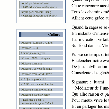
inspiré par Nicolas Hulot
Cette rencontre aussi
« CREER le Pacte écologique »
Tous les chemins m
inspiré par François Cheng
« CREER la beauté de l’entre »
Allient cette grâce a
Quand la sagesse se 
En instants d’intense
Culture
La re-création se fait
Dédicace "Romans d'Amour"
Sur fond dans la Vie
Dédicace 6-7-8
Amour poésie sagesse
Puisse ce temps d’in
Dédicace 2020 …et après
Enclencher notre évo
Dédicace cosmique
De juste civilisation
Dédicace L A Voie du sentir
Consciente des génér
Dédicace créer Art du Rêve
#33 Que se passe-t-il ?
Signature : luami
#12 Dédicace sons et lumière
« Médiateur de l’inn
Dédicace à la micronutrition
Qui allie raison et p
Dédicace à la Nutrivitalité
Pour mieux vivre le 
« Dédicace à l’eau »
inspirée par Jacques Collin*
Et en partager les ins
Université de l'innovation