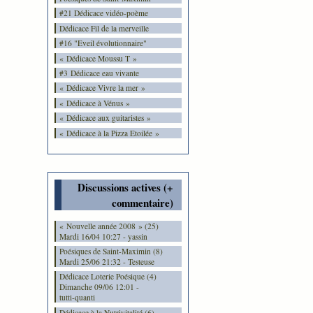
#21 Dédicace vidéo-poème
Dédicace Fil de la merveille
#16 "Eveil évolutionnaire"
« Dédicace Moussu T »
#3 Dédicace eau vivante
« Dédicace Vivre la mer »
« Dédicace à Vénus »
« Dédicace aux guitaristes »
« Dédicace à la Pizza Etoilée »
Discussions actives (+
commentaire)
« Nouvelle année 2008 » (25)
Mardi 16/04 10:27 - yassin
Poésiques de Saint-Maximin (8)
Mardi 25/06 21:32 - Testeuse
Dédicace Loterie Poésique (4)
Dimanche 09/06 12:01 -
tutti-quanti
Dédicace à la Nutrivitalité (6)