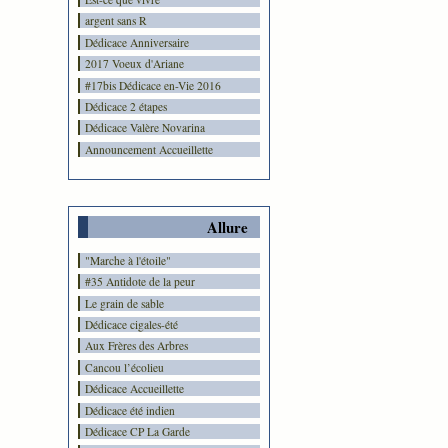
argent sans R
Dédicace Anniversaire
2017 Voeux d'Ariane
#17bis Dédicace en-Vie 2016
Dédicace 2 étapes
Dédicace Valère Novarina
Announcement Accueillette
Allure
"Marche à l'étoile"
#35 Antidote de la peur
Le grain de sable
Dédicace cigales-été
Aux Frères des Arbres
Cancou l’écolieu
Dédicace Accueillette
Dédicace été indien
Dédicace CP La Garde