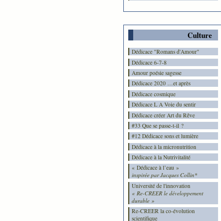
Culture
Dédicace "Romans d'Amour"
Dédicace 6-7-8
Amour poésie sagesse
Dédicace 2020 …et après
Dédicace cosmique
Dédicace L A Voie du sentir
Dédicace créer Art du Rêve
#33 Que se passe-t-il ?
#12 Dédicace sons et lumière
Dédicace à la micronutrition
Dédicace à la Nutrivitalité
« Dédicace à l’eau »
inspirée par Jacques Collin*
Université de l'innovation
« Re-CREER le développement
durable »
Re-CREER la co-évolution
scientifique