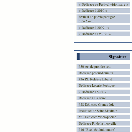
« Dédicace au Festival visionnaire »
« Dédicace à 2010 »
Festival de poésie partagée
à La Ciotat
« Dédicace à 2009 ! »
« Dédicace à Dr. JBT »
Signature
#30 Art de prendre soin
Dédicace procur-heureux
#36 RL Relative Liberté
Dédicace Loterie Poésique
« Dédicace 15-25 »
Dédicace à La Terre
#28 Dédicace Grande Joie
Poésiques de Saint-Maximin
#21 Dédicace vidéo-poème
Dédicace Fil de la merveille
#16 "Eveil évolutionnaire"