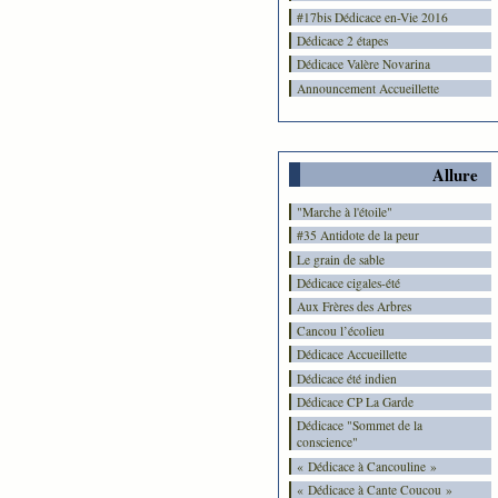
#17bis Dédicace en-Vie 2016
Dédicace 2 étapes
Dédicace Valère Novarina
Announcement Accueillette
Allure
"Marche à l'étoile"
#35 Antidote de la peur
Le grain de sable
Dédicace cigales-été
Aux Frères des Arbres
Cancou l’écolieu
Dédicace Accueillette
Dédicace été indien
Dédicace CP La Garde
Dédicace "Sommet de la
conscience"
« Dédicace à Cancouline »
« Dédicace à Cante Coucou »