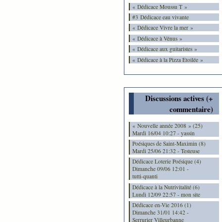
« Dédicace Moussu T »
#3 Dédicace eau vivante
« Dédicace Vivre la mer »
« Dédicace à Vénus »
« Dédicace aux guitaristes »
« Dédicace à la Pizza Etoilée »
Discussions actives (+
commentaire)
« Nouvelle année 2008 » (25)
Mardi 16/04 10:27 - yassin
Poésiques de Saint-Maximin (8)
Mardi 25/06 21:32 - Testeuse
Dédicace Loterie Poésique (4)
Dimanche 09/06 12:01 -
tutti-quanti
Dédicace à la Nutrivitalité (6)
Lundi 12/09 22:57 - mon site
Dédicace en-Vie 2016 (1)
Dimanche 31/01 14:42 -
Serrurier Villeurbanne