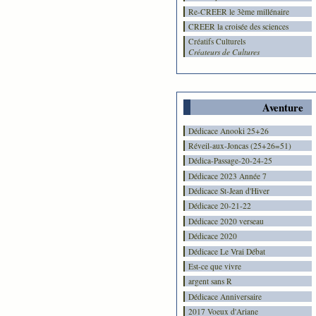
Re-CREER le 3ème millénaire
CREER la croisée des sciences
Créatifs Culturels
Créateurs de Cultures
Aventure
Dédicace Anooki 25+26
Réveil-aux-Joncas (25+26=51)
Dédica-Passage-20-24-25
Dédicace 2023 Année 7
Dédicace St-Jean d'Hiver
Dédicace 20-21-22
Dédicace 2020 verseau
Dédicace 2020
Dédicace Le Vrai Débat
Est-ce que vivre
argent sans R
Dédicace Anniversaire
2017 Voeux d'Ariane