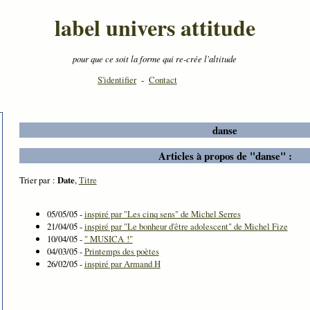
label univers attitude
pour que ce soit la forme qui re-crée l'altitude
S'identifier
-
Contact
danse
Articles à propos de "danse" :
Trier par :
Date
,
Titre
05/05/05 -
inspiré par "Les cinq sens" de Michel Serres
21/04/05 -
inspiré par "Le bonheur d'être adolescent" de Michel Fize
10/04/05 -
" MUSICA !"
04/03/05 -
Printemps des poètes
26/02/05 -
inspiré par Armand H