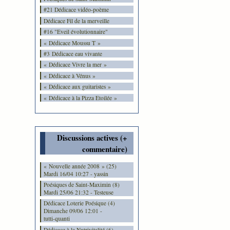
#21 Dédicace vidéo-poème
Dédicace Fil de la merveille
#16 "Eveil évolutionnaire"
« Dédicace Moussu T »
#3 Dédicace eau vivante
« Dédicace Vivre la mer »
« Dédicace à Vénus »
« Dédicace aux guitaristes »
« Dédicace à la Pizza Etoilée »
Discussions actives (+
commentaire)
« Nouvelle année 2008 » (25)
Mardi 16/04 10:27 - yassin
Poésiques de Saint-Maximin (8)
Mardi 25/06 21:32 - Testeuse
Dédicace Loterie Poésique (4)
Dimanche 09/06 12:01 -
tutti-quanti
Dédicace à la Nutrivitalité (6)