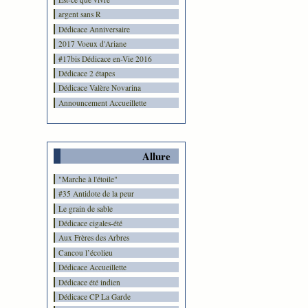
argent sans R
Dédicace Anniversaire
2017 Voeux d'Ariane
#17bis Dédicace en-Vie 2016
Dédicace 2 étapes
Dédicace Valère Novarina
Announcement Accueillette
Allure
"Marche à l'étoile"
#35 Antidote de la peur
Le grain de sable
Dédicace cigales-été
Aux Frères des Arbres
Cancou l’écolieu
Dédicace Accueillette
Dédicace été indien
Dédicace CP La Garde