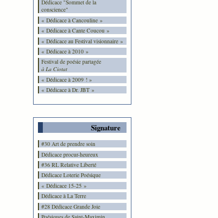
Dédicace "Sommet de la
conscience"
« Dédicace à Cancouline »
« Dédicace à Cante Coucou »
« Dédicace au Festival visionnaire »
« Dédicace à 2010 »
Festival de poésie partagée
à La Ciotat
« Dédicace à 2009 ! »
« Dédicace à Dr. JBT »
Signature
#30 Art de prendre soin
Dédicace procur-heureux
#36 RL Relative Liberté
Dédicace Loterie Poésique
« Dédicace 15-25 »
Dédicace à La Terre
#28 Dédicace Grande Joie
Poésiques de Saint-Maximin