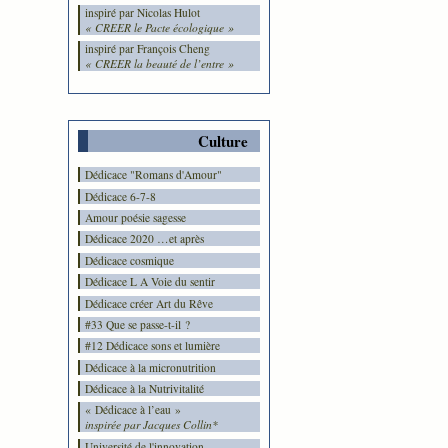
inspiré par Nicolas Hulot
« CREER le Pacte écologique »
inspiré par François Cheng
« CREER la beauté de l’entre »
Culture
Dédicace "Romans d'Amour"
Dédicace 6-7-8
Amour poésie sagesse
Dédicace 2020 …et après
Dédicace cosmique
Dédicace L A Voie du sentir
Dédicace créer Art du Rêve
#33 Que se passe-t-il ?
#12 Dédicace sons et lumière
Dédicace à la micronutrition
Dédicace à la Nutrivitalité
« Dédicace à l’eau »
inspirée par Jacques Collin*
Université de l'innovation