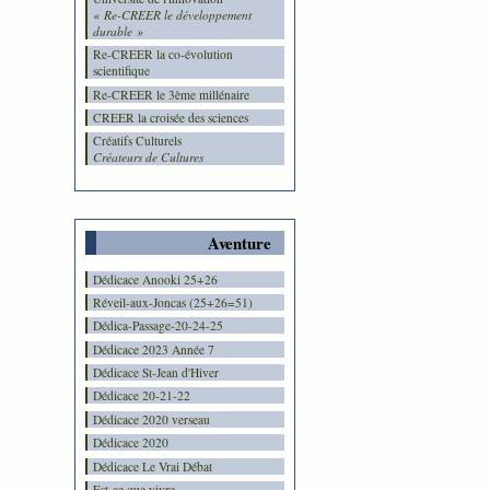
« Re-CREER le développement
durable »
Re-CREER la co-évolution
scientifique
Re-CREER le 3ème millénaire
CREER la croisée des sciences
Créatifs Culturels
Créateurs de Cultures
Aventure
Dédicace Anooki 25+26
Réveil-aux-Joncas (25+26=51)
Dédica-Passage-20-24-25
Dédicace 2023 Année 7
Dédicace St-Jean d'Hiver
Dédicace 20-21-22
Dédicace 2020 verseau
Dédicace 2020
Dédicace Le Vrai Débat
Est-ce que vivre