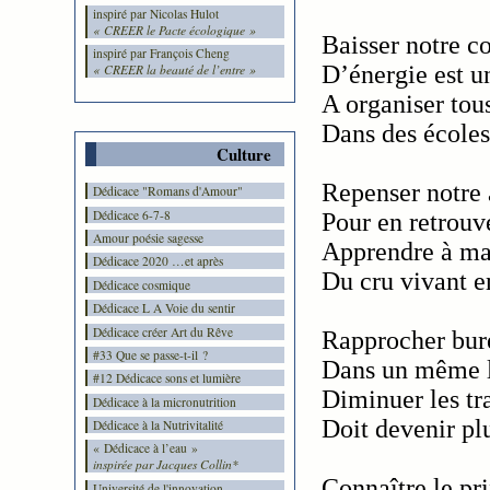
inspiré par Nicolas Hulot
« CREER le Pacte écologique »
Baisser notre 
inspiré par François Cheng
D’énergie est u
« CREER la beauté de l’entre »
A organiser tou
Dans des écoles
Culture
Repenser notre 
Dédicace "Romans d'Amour"
Dédicace 6-7-8
Pour en retrouve
Amour poésie sagesse
Apprendre à ma
Dédicace 2020 …et après
Du cru vivant e
Dédicace cosmique
Dédicace L A Voie du sentir
Dédicace créer Art du Rêve
Rapprocher bur
#33 Que se passe-t-il ?
Dans un même l
#12 Dédicace sons et lumière
Diminuer les tra
Dédicace à la micronutrition
Doit devenir plu
Dédicace à la Nutrivitalité
« Dédicace à l’eau »
inspirée par Jacques Collin*
Connaître le pri
Université de l'innovation