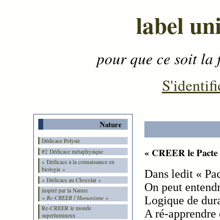
label un
pour que ce soit la 
Contenu
-
Menu
-
S'identifi
Nature
Dédicace Polysie
« CREER le Pacte 
#2 Dédicace métaphysique
« Dédicace à la connaissance en
biologie »
Dans ledit « Pa
« Dédicace au Chocolat »
On peut entendr
inspiré par la Nature
« Re-CREER l’Humanisme »
Logique de dura
Re-CREER le monde
A ré-apprendre d
superlumineux