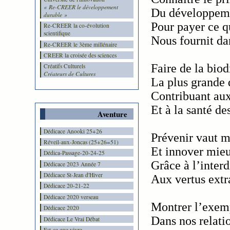
« Re-CREER le développement
Du développeme
durable »
Pour payer ce q
Re-CREER la co-évolution
scientifique
Nous fournit da
Re-CREER le 3ème millénaire
CREER la croisée des sciences
Faire de la biod
Créatifs Culturels
Créateurs de Cultures
La plus grande d
Contribuant aux
Et à la santé d
Aventure
Dédicace Anooki 25+26
Prévenir vaut m
Réveil-aux-Joncas (25+26=51)
Et innover mie
Dédica-Passage-20-24-25
Grâce à l’interd
Dédicace 2023 Année 7
Dédicace St-Jean d'Hiver
Aux vertus extr
Dédicace 20-21-22
Dédicace 2020 verseau
Montrer l’exemp
Dédicace 2020
Dans nos relatio
Dédicace Le Vrai Débat
Est-ce que vivre