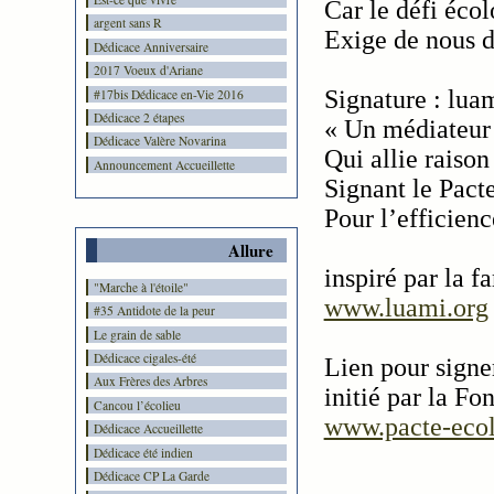
Car le défi éco
argent sans R
Exige de nous d
Dédicace Anniversaire
2017 Voeux d'Ariane
Signature : lua
#17bis Dédicace en-Vie 2016
Dédicace 2 étapes
« Un médiateur 
Dédicace Valère Novarina
Qui allie raison
Announcement Accueillette
Signant le Pact
Pour l’efficien
Allure
inspiré par la 
"Marche à l'étoile"
www.luami.org
#35 Antidote de la peur
Le grain de sable
Dédicace cigales-été
Lien pour signe
Aux Frères des Arbres
initié par la F
Cancou l’écolieu
www.pacte-ecol
Dédicace Accueillette
Dédicace été indien
Dédicace CP La Garde