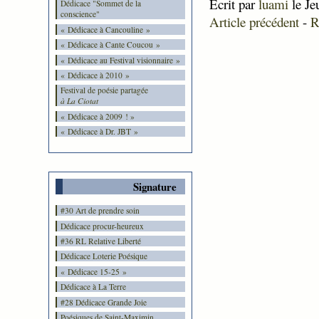
Ecrit par
luami
le Je
Dédicace "Sommet de la
conscience"
Article précédent
-
R
« Dédicace à Cancouline »
« Dédicace à Cante Coucou »
« Dédicace au Festival visionnaire »
« Dédicace à 2010 »
Festival de poésie partagée
à La Ciotat
« Dédicace à 2009 ! »
« Dédicace à Dr. JBT »
Signature
#30 Art de prendre soin
Dédicace procur-heureux
#36 RL Relative Liberté
Dédicace Loterie Poésique
« Dédicace 15-25 »
Dédicace à La Terre
#28 Dédicace Grande Joie
Poésiques de Saint-Maximin