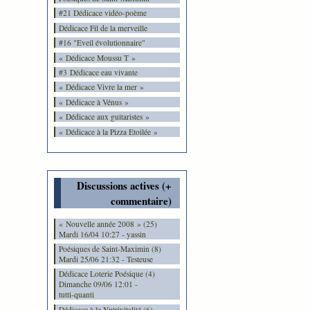
#21 Dédicace vidéo-poème
Dédicace Fil de la merveille
#16 "Eveil évolutionnaire"
« Dédicace Moussu T »
#3 Dédicace eau vivante
« Dédicace Vivre la mer »
« Dédicace à Vénus »
« Dédicace aux guitaristes »
« Dédicace à la Pizza Etoilée »
Discussions actives (+
commentaire)
« Nouvelle année 2008 » (25)
Mardi 16/04 10:27 - yassin
Poésiques de Saint-Maximin (8)
Mardi 25/06 21:32 - Testeuse
Dédicace Loterie Poésique (4)
Dimanche 09/06 12:01 -
tutti-quanti
Dédicace à la Nutrivitalité (6)