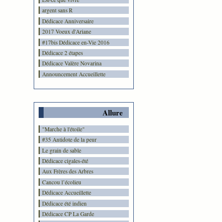
argent sans R
Dédicace Anniversaire
2017 Voeux d'Ariane
#17bis Dédicace en-Vie 2016
Dédicace 2 étapes
Dédicace Valère Novarina
Announcement Accueillette
Allure
"Marche à l'étoile"
#35 Antidote de la peur
Le grain de sable
Dédicace cigales-été
Aux Frères des Arbres
Cancou l’écolieu
Dédicace Accueillette
Dédicace été indien
Dédicace CP La Garde