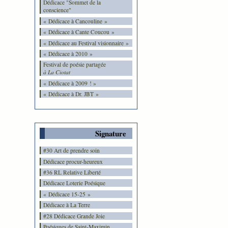
Dédicace "Sommet de la
conscience"
« Dédicace à Cancouline »
« Dédicace à Cante Coucou »
« Dédicace au Festival visionnaire »
« Dédicace à 2010 »
Festival de poésie partagée
à La Ciotat
« Dédicace à 2009 ! »
« Dédicace à Dr. JBT »
Signature
#30 Art de prendre soin
Dédicace procur-heureux
#36 RL Relative Liberté
Dédicace Loterie Poésique
« Dédicace 15-25 »
Dédicace à La Terre
#28 Dédicace Grande Joie
Poésiques de Saint-Maximin