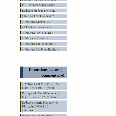
#21 Dédicace vidéo-poème
Dédicace Fil de la merveille
#16 "Eveil évolutionnaire"
« Dédicace Moussu T »
#3 Dédicace eau vivante
« Dédicace Vivre la mer »
« Dédicace à Vénus »
« Dédicace aux guitaristes »
« Dédicace à la Pizza Etoilée »
Discussions actives (+
commentaire)
« Nouvelle année 2008 » (25)
Mardi 16/04 10:27 - yassin
Poésiques de Saint-Maximin (8)
Mardi 25/06 21:32 - Testeuse
Dédicace Loterie Poésique (4)
Dimanche 09/06 12:01 -
tutti-quanti
Dédicace à la Nutrivitalité (6)