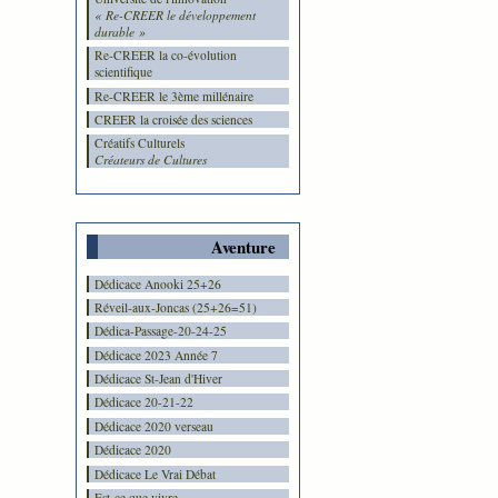
« Re-CREER le développement
durable »
Re-CREER la co-évolution
scientifique
Re-CREER le 3ème millénaire
CREER la croisée des sciences
Créatifs Culturels
Créateurs de Cultures
Aventure
Dédicace Anooki 25+26
Réveil-aux-Joncas (25+26=51)
Dédica-Passage-20-24-25
Dédicace 2023 Année 7
Dédicace St-Jean d'Hiver
Dédicace 20-21-22
Dédicace 2020 verseau
Dédicace 2020
Dédicace Le Vrai Débat
Est-ce que vivre