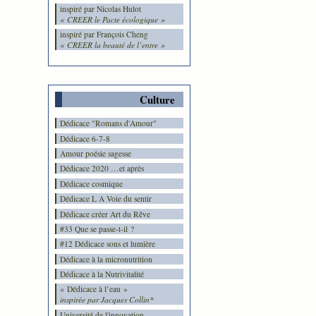
inspiré par Nicolas Hulot
« CREER le Pacte écologique »
inspiré par François Cheng
« CREER la beauté de l’entre »
Culture
Dédicace "Romans d'Amour"
Dédicace 6-7-8
Amour poésie sagesse
Dédicace 2020 …et après
Dédicace cosmique
Dédicace L A Voie du sentir
Dédicace créer Art du Rêve
#33 Que se passe-t-il ?
#12 Dédicace sons et lumière
Dédicace à la micronutrition
Dédicace à la Nutrivitalité
« Dédicace à l’eau »
inspirée par Jacques Collin*
Université de l'innovation