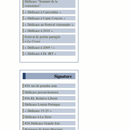
Dédicace "Sommet de la
conscience"
« Dédicace à Cancouline »
« Dédicace à Cante Coucou »
« Dédicace au Festival visionnaire »
« Dédicace à 2010 »
Festival de poésie partagée
à La Ciotat
« Dédicace à 2009 ! »
« Dédicace à Dr. JBT »
Signature
#30 Art de prendre soin
Dédicace procur-heureux
#36 RL Relative Liberté
Dédicace Loterie Poésique
« Dédicace 15-25 »
Dédicace à La Terre
#28 Dédicace Grande Joie
Poésiques de Saint-Maximin