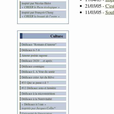
inspiré par Nicolas Hulot
21/03/05 -
C'es
« CREER le Pacte écologique »
11/03/05 -
Souf
inspiré par François Cheng
« CREER la beauté de l’entre »
Culture
Dédicace "Romans d'Amour"
Dédicace 6-7-8
Amour poésie sagesse
Dédicace 2020 …et après
Dédicace cosmique
Dédicace L A Voie du sentir
Dédicace créer Art du Rêve
#33 Que se passe-t-il ?
#12 Dédicace sons et lumière
Dédicace à la micronutrition
Dédicace à la Nutrivitalité
« Dédicace à l’eau »
inspirée par Jacques Collin*
Université de l'innovation