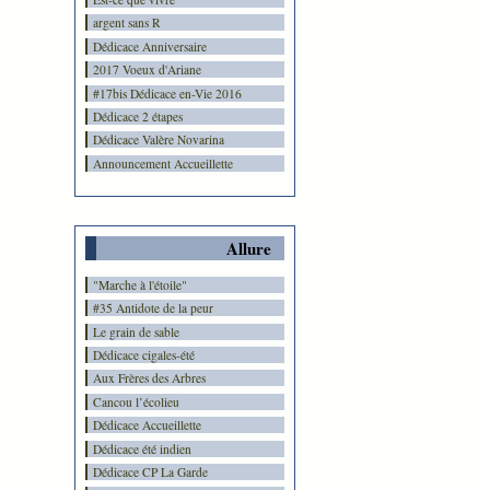
argent sans R
Dédicace Anniversaire
2017 Voeux d'Ariane
#17bis Dédicace en-Vie 2016
Dédicace 2 étapes
Dédicace Valère Novarina
Announcement Accueillette
Allure
"Marche à l'étoile"
#35 Antidote de la peur
Le grain de sable
Dédicace cigales-été
Aux Frères des Arbres
Cancou l’écolieu
Dédicace Accueillette
Dédicace été indien
Dédicace CP La Garde