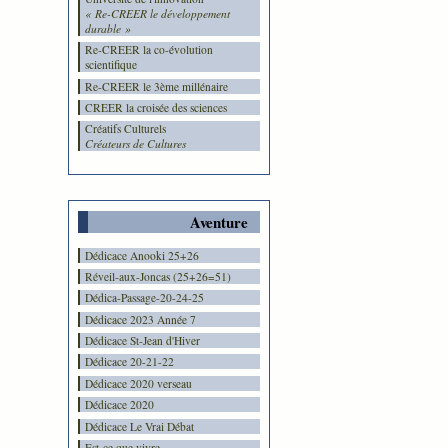
« Re-CREER le développement
durable »
Re-CREER la co-évolution
scientifique
Re-CREER le 3ème millénaire
CREER la croisée des sciences
Créatifs Culturels
Créateurs de Cultures
Aventure
Dédicace Anooki 25+26
Réveil-aux-Joncas (25+26=51)
Dédica-Passage-20-24-25
Dédicace 2023 Année 7
Dédicace St-Jean d'Hiver
Dédicace 20-21-22
Dédicace 2020 verseau
Dédicace 2020
Dédicace Le Vrai Débat
Est-ce que vivre