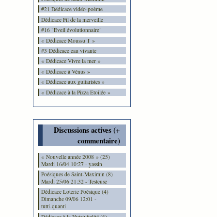
#21 Dédicace vidéo-poème
Dédicace Fil de la merveille
#16 "Eveil évolutionnaire"
« Dédicace Moussu T »
#3 Dédicace eau vivante
« Dédicace Vivre la mer »
« Dédicace à Vénus »
« Dédicace aux guitaristes »
« Dédicace à la Pizza Etoilée »
Discussions actives (+
commentaire)
« Nouvelle année 2008 » (25)
Mardi 16/04 10:27 - yassin
Poésiques de Saint-Maximin (8)
Mardi 25/06 21:32 - Testeuse
Dédicace Loterie Poésique (4)
Dimanche 09/06 12:01 -
tutti-quanti
Dédicace à la Nutrivitalité (6)