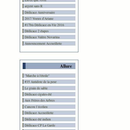
argent sans R
Dédicace Anniversaire
2017 Voeux d'Ariane
#17bis Dédicace en-Vie 2016
Dédicace 2 étapes
Dédicace Valère Novarina
Announcement Accueillette
Allure
"Marche à l'étoile"
#35 Antidote de la peur
Le grain de sable
Dédicace cigales-été
Aux Frères des Arbres
Cancou l’écolieu
Dédicace Accueillette
Dédicace été indien
Dédicace CP La Garde