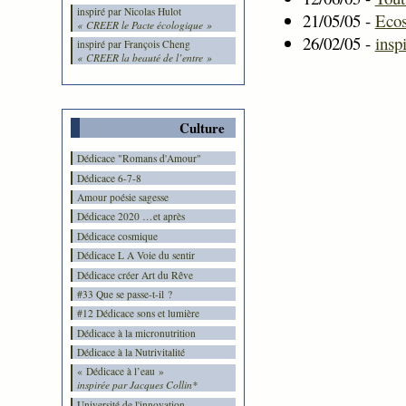
inspiré par Nicolas Hulot
21/05/05 -
Ecos
« CREER le Pacte écologique »
26/02/05 -
insp
inspiré par François Cheng
« CREER la beauté de l’entre »
Culture
Dédicace "Romans d'Amour"
Dédicace 6-7-8
Amour poésie sagesse
Dédicace 2020 …et après
Dédicace cosmique
Dédicace L A Voie du sentir
Dédicace créer Art du Rêve
#33 Que se passe-t-il ?
#12 Dédicace sons et lumière
Dédicace à la micronutrition
Dédicace à la Nutrivitalité
« Dédicace à l’eau »
inspirée par Jacques Collin*
Université de l'innovation