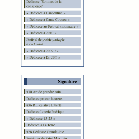
Dédicace "Sommet de la
conscience"
« Dédicace à Cancouline »
« Dédicace à Cante Coucou »
« Dédicace au Festival visionnaire »
« Dédicace à 2010 »
Festival de poésie partagée
à La Ciotat
« Dédicace à 2009 ! »
« Dédicace à Dr. JBT »
Signature
#30 Art de prendre soin
Dédicace procur-heureux
#36 RL Relative Liberté
Dédicace Loterie Poésique
« Dédicace 15-25 »
Dédicace à La Terre
#28 Dédicace Grande Joie
Poésiques de Saint-Maximin