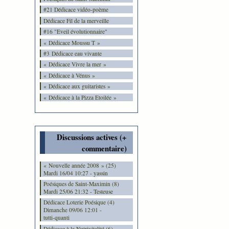
#21 Dédicace vidéo-poème
Dédicace Fil de la merveille
#16 "Eveil évolutionnaire"
« Dédicace Moussu T »
#3 Dédicace eau vivante
« Dédicace Vivre la mer »
« Dédicace à Vénus »
« Dédicace aux guitaristes »
« Dédicace à la Pizza Etoilée »
Discussions actives (+
commentaire)
« Nouvelle année 2008 » (25)
Mardi 16/04 10:27 - yassin
Poésiques de Saint-Maximin (8)
Mardi 25/06 21:32 - Testeuse
Dédicace Loterie Poésique (4)
Dimanche 09/06 12:01 -
tutti-quanti
Dédicace à la Nutrivitalité (6)