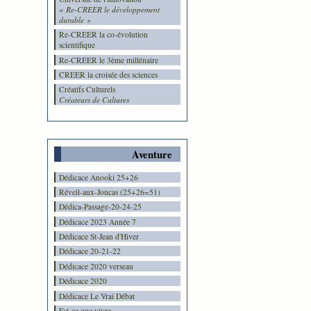
« Re-CREER le développement
durable »
Re-CREER la co-évolution
scientifique
Re-CREER le 3ème millénaire
CREER la croisée des sciences
Créatifs Culturels
Créateurs de Cultures
Aventure
Dédicace Anooki 25+26
Réveil-aux-Joncas (25+26=51)
Dédica-Passage-20-24-25
Dédicace 2023 Année 7
Dédicace St-Jean d'Hiver
Dédicace 20-21-22
Dédicace 2020 verseau
Dédicace 2020
Dédicace Le Vrai Débat
Est-ce que vivre