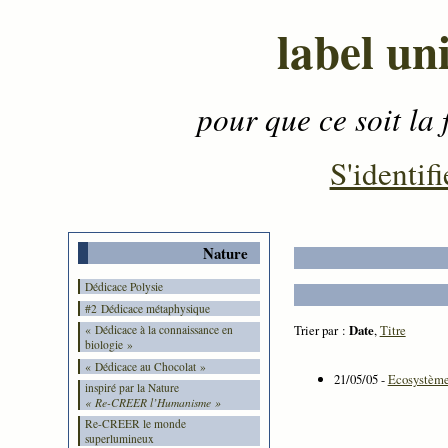
label un
pour que ce soit la 
Contenu
-
Menu
-
S'identifi
Nature
Dédicace Polysie
#2 Dédicace métaphysique
Trier par :
Date
,
Titre
« Dédicace à la connaissance en
biologie »
« Dédicace au Chocolat »
21/05/05 -
Ecosystème 
inspiré par la Nature
« Re-CREER l’Humanisme »
Re-CREER le monde
superlumineux