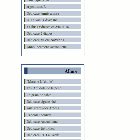
argent sans R
Dédicace Anniversaire
2017 Voeux d'Ariane
#17bis Dédicace en-Vie 2016
Dédicace 2 étapes
Dédicace Valère Novarina
Announcement Accueillette
Allure
"Marche à l'étoile"
#35 Antidote de la peur
Le grain de sable
Dédicace cigales-été
Aux Frères des Arbres
Cancou l’écolieu
Dédicace Accueillette
Dédicace été indien
Dédicace CP La Garde