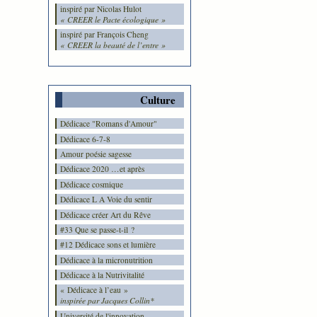
inspiré par Nicolas Hulot
« CREER le Pacte écologique »
inspiré par François Cheng
« CREER la beauté de l’entre »
Culture
Dédicace "Romans d'Amour"
Dédicace 6-7-8
Amour poésie sagesse
Dédicace 2020 …et après
Dédicace cosmique
Dédicace L A Voie du sentir
Dédicace créer Art du Rêve
#33 Que se passe-t-il ?
#12 Dédicace sons et lumière
Dédicace à la micronutrition
Dédicace à la Nutrivitalité
« Dédicace à l’eau »
inspirée par Jacques Collin*
Université de l'innovation