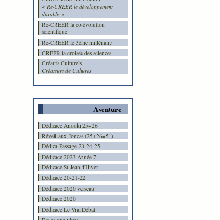
« Re-CREER le développement
durable »
Re-CREER la co-évolution
scientifique
Re-CREER le 3ème millénaire
CREER la croisée des sciences
Créatifs Culturels
Créateurs de Cultures
Aventure
Dédicace Anooki 25+26
Réveil-aux-Joncas (25+26=51)
Dédica-Passage-20-24-25
Dédicace 2023 Année 7
Dédicace St-Jean d'Hiver
Dédicace 20-21-22
Dédicace 2020 verseau
Dédicace 2020
Dédicace Le Vrai Débat
Est-ce que vivre