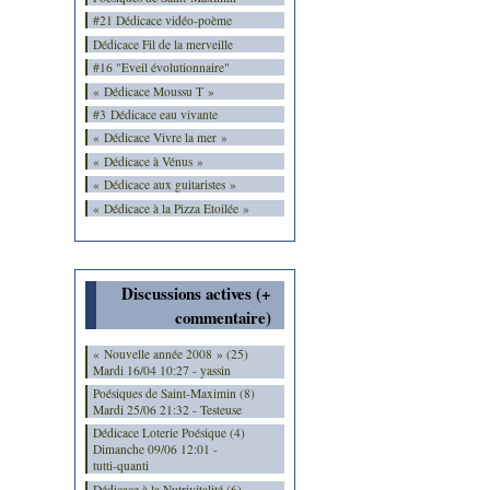
#21 Dédicace vidéo-poème
Dédicace Fil de la merveille
#16 "Eveil évolutionnaire"
« Dédicace Moussu T »
#3 Dédicace eau vivante
« Dédicace Vivre la mer »
« Dédicace à Vénus »
« Dédicace aux guitaristes »
« Dédicace à la Pizza Etoilée »
Discussions actives (+
commentaire)
« Nouvelle année 2008 » (25)
Mardi 16/04 10:27 - yassin
Poésiques de Saint-Maximin (8)
Mardi 25/06 21:32 - Testeuse
Dédicace Loterie Poésique (4)
Dimanche 09/06 12:01 -
tutti-quanti
Dédicace à la Nutrivitalité (6)