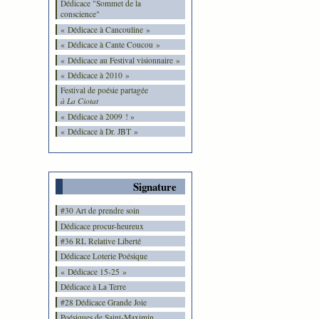
Dédicace "Sommet de la
conscience"
« Dédicace à Cancouline »
« Dédicace à Cante Coucou »
« Dédicace au Festival visionnaire »
« Dédicace à 2010 »
Festival de poésie partagée
à La Ciotat
« Dédicace à 2009 ! »
« Dédicace à Dr. JBT »
Signature
#30 Art de prendre soin
Dédicace procur-heureux
#36 RL Relative Liberté
Dédicace Loterie Poésique
« Dédicace 15-25 »
Dédicace à La Terre
#28 Dédicace Grande Joie
Poésiques de Saint-Maximin