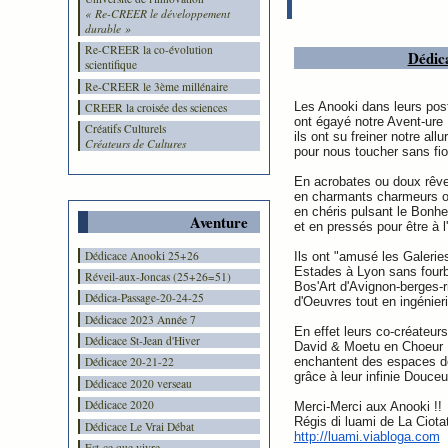
« Re-CREER le développement
durable »
Re-CREER la co-évolution
Dédic
scientifique
Re-CREER le 3ème millénaire
Les Anooki dans leurs pos
CREER la croisée des sciences
ont égayé notre Avent-ure
Créatifs Culturels
ils ont su freiner notre allu
Créateurs de Cultures
pour nous toucher sans fior
En acrobates ou doux rêv
en charmants charmeurs o
en chéris pulsant le Bonhe
Aventure
et en pressés pour être à l
Dédicace Anooki 25+26
Ils ont "amusé les Galerie
Estades à Lyon sans fourb
Réveil-aux-Joncas (25+26=51)
Bos'Art d'Avignon-berges-r
Dédica-Passage-20-24-25
d'Oeuvres tout en ingénieri
Dédicace 2023 Année 7
En effet leurs co-créateurs
Dédicace St-Jean d'Hiver
David & Moetu en Choeur
enchantent des espaces d
Dédicace 20-21-22
grâce à leur infinie Douceu
Dédicace 2020 verseau
Dédicace 2020
Merci-Merci aux Anooki !!
Régis di luami de La Ciota
Dédicace Le Vrai Débat
http://luami.viabloga.com
Est-ce que vivre