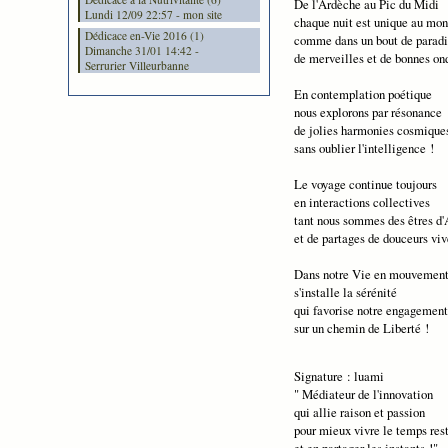
De l'Ardèche au Pic du Midi
Lundi 12/09 22:57 - mon site
chaque nuit est unique au mo
Dédicace en-Vie 2016 (1)
comme dans un bout de paradi
Dimanche 31/01 14:42 -
de merveilles et de bonnes on
Serrurier Villeurbanne
En contemplation poétique
nous explorons par résonance
de jolies harmonies cosmique
sans oublier l'intelligence !
Le voyage continue toujours
en interactions collectives
tant nous sommes des êtres d
et de partages de douceurs viv
Dans notre Vie en mouvement
s'installe la sérénité
qui favorise notre engagement
sur un chemin de Liberté !
Signature : luami
" Médiateur de l'innovation
qui allie raison et passion
pour mieux vivre le temps res