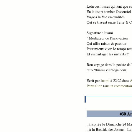
Loin des firmes qui font que 
En laissant tomber l'essentiel .
Voyons la Vie en qualités
Qui se tissent entre Terre & C
Signature : luami
" Médiateur de l'innovation
Qui allie raison & passion
Pour mieux vivre le temps res
Et en partager les instants !"
Bon voyage dans la poésie de 
http://luami.viabloga.com
Ecrit par
luami
à 22:22 dans
A
Permalien
(
aucun commentai
#30 Ar
...inspirée le Dimanche 24 Ma
...à la Bastide des Joncas - L