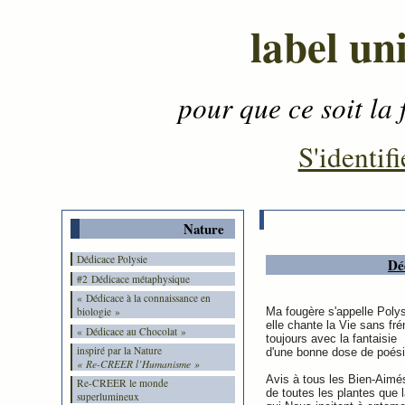
label un
pour que ce soit la 
Contenu
-
Menu
-
S'identifi
Nature
Dédicace Polysie
Dé
#2 Dédicace métaphysique
« Dédicace à la connaissance en
Ma fougère s'appelle Polys
biologie »
elle chante la Vie sans fré
« Dédicace au Chocolat »
toujours avec la fantaisie
inspiré par la Nature
d'une bonne dose de poési
« Re-CREER l’Humanisme »
Avis à tous les Bien-Aimé
Re-CREER le monde
de toutes les plantes que 
superlumineux