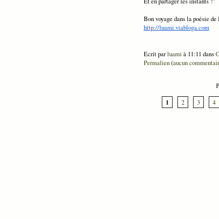
Et en partager les instants !"
Bon voyage dans la poésie de 
http://luami.viabloga.com
Ecrit par
luami
à 11:11 dans
C
Permalien
(
aucun commentai
P
1
2
3
4