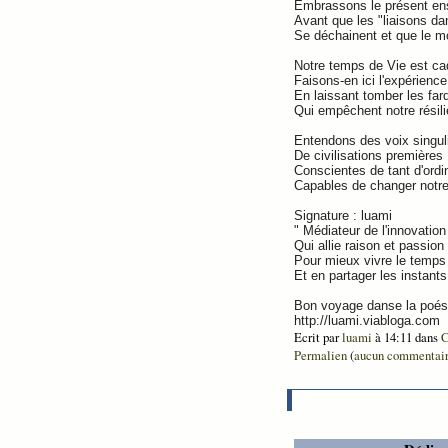
Embrassons le présent e
Avant que les "liaisons d
Se déchainent et que le m
Notre temps de Vie est c
Faisons-en ici l'expérience
En laissant tomber les far
Qui empêchent notre résili
Entendons des voix singul
De civilisations premières
Conscientes de tant d'ordi
Capables de changer notre
Signature : luami
" Médiateur de l'innovation
Qui allie raison et passion
Pour mieux vivre le temps
Et en partager les instants
Bon voyage danse la poési
http://luami.viabloga.com
Ecrit par
luami
à 14:11 dans
C
Permalien
(
aucun commentai