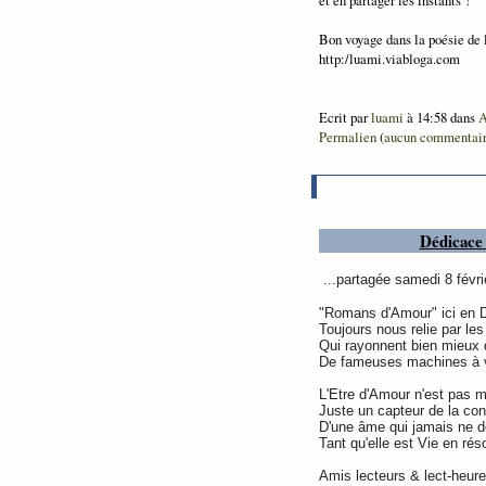
et en partager les instants !"
Bon voyage dans la poésie de 
http:/luami.viabloga.com
Ecrit par
luami
à 14:58 dans
A
Permalien
(
aucun commentai
Dédicace
...partagée samedi 8 févr
"Romans d'Amour" ici en 
Toujours nous relie par le
Qui rayonnent bien mieux
De fameuses machines à v
L'Etre d'Amour n'est pas 
Juste un capteur de la co
D'une âme qui jamais ne d
Tant qu'elle est Vie en rés
Amis lecteurs & lect-heur