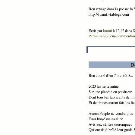
Bon voyage dans la poésie la 
http://luami.viabloga.com
Ecrit par
luami
à 12:42 dans
S
Permalien
(
aucun commentai
D
Bon-Jour 6 d'An 7 bientôt 8...
2023 las-se termine
Sur une planète en poudrière
Dont tous les fabricants de m
Et de drones auront fait les fie
Aucun Peuple ne voudra plus
Finir broyé ou invalide
Avis aux zélites corrompues
Qui ont déjà brûlé leur guide !