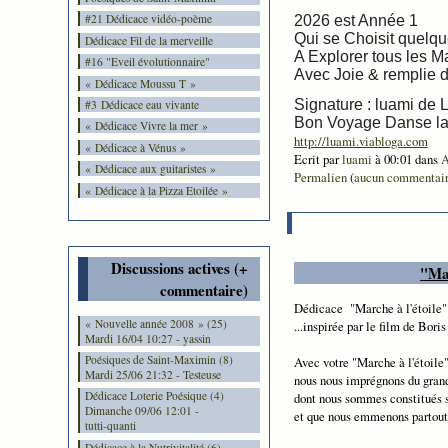
#21 Dédicace vidéo-poème
2026 est Année 1
Qui se Choisit quelq
Dédicace Fil de la merveille
A Explorer tous les M
#16 "Eveil évolutionnaire"
Avec Joie & remplie d'
« Dédicace Moussu T »
Signature : luami de L
#3 Dédicace eau vivante
Bon Voyage Danse la 
« Dédicace Vivre la mer »
http://luami.viabloga.com
« Dédicace à Vénus »
Ecrit par
luami
à 00:01 dans
A
« Dédicace aux guitaristes »
Permalien
(
aucun commentai
« Dédicace à la Pizza Etoilée »
Discussions actives (+
"Mar
commentaire)
Dédicace "Marche à l'étoile"
« Nouvelle année 2008 » (25)
...inspirée par le film de Bori
Mardi 16/04 10:27 - yassin
Poésiques de Saint-Maximin (8)
Avec votre "Marche à l'étoile
Mardi 25/06 21:32 - Testeuse
nous nous imprégnons du gran
Dédicace Loterie Poésique (4)
dont nous sommes constitués s
Dimanche 09/06 12:01 -
et que nous emmenons partout
tutti-quanti
Dédicace à la Nutrivitalité (6)