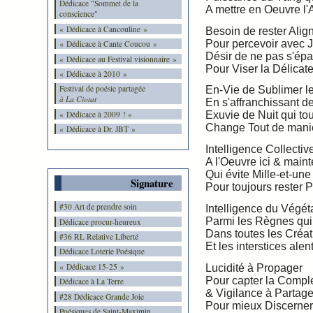
Dédicace "Sommet de la
A mettre en Oeuvre l'A
conscience"
« Dédicace à Cancouline »
Besoin de rester Alig
Pour percevoir avec 
« Dédicace à Cante Coucou »
Désir de ne pas s'épa
« Dédicace au Festival visionnaire »
Pour Viser la Délicate
« Dédicace à 2010 »
Festival de poésie partagée
En-Vie de Sublimer l
à La Ciotat
En s'affranchissant de
« Dédicace à 2009 ! »
Exuvie de Nuit qui to
Change Tout de manièr
« Dédicace à Dr. JBT »
Intelligence Collectiv
A l'Oeuvre ici & main
Qui évite Mille-et-une
Signature
Pour toujours rester P
#30 Art de prendre soin
Intelligence du Végét
Parmi les Règnes qui 
Dédicace procur-heureux
Dans toutes les Créat
#36 RL Relative Liberté
Et les interstices alen
Dédicace Loterie Poésique
« Dédicace 15-25 »
Lucidité à Propager
Pour capter la Compl
Dédicace à La Terre
& Vigilance à Partage
#28 Dédicace Grande Joie
Pour mieux Discerner
Poésiques de Saint-Maximin