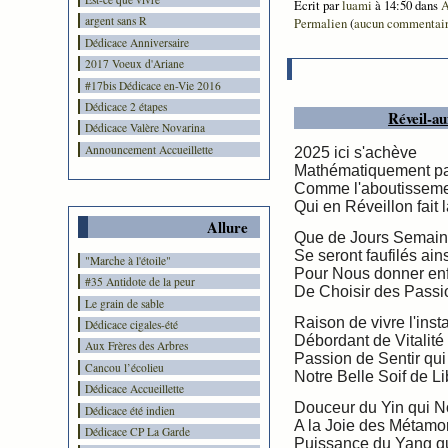
Ecrit par
luami
à 14:50 dans
A
argent sans R
Permalien
(
aucun commentai
Dédicace Anniversaire
2017 Voeux d'Ariane
#17bis Dédicace en-Vie 2016
Dédicace 2 étapes
Réveil-a
Dédicace Valère Novarina
Announcement Accueillette
2025 ici s'achève
Mathématiquement pa
Comme l'aboutisseme
Qui en Réveillon fait l
Allure
Que de Jours Semain
Se seront faufilés ains
"Marche à l'étoile"
Pour Nous donner en
#35 Antidote de la peur
De Choisir des Passio
Le grain de sable
Raison de vivre l'inst
Dédicace cigales-été
Débordant de Vitalité
Aux Frères des Arbres
Passion de Sentir qu
Cancou l’écolieu
Notre Belle Soif de Li
Dédicace Accueillette
Douceur du Yin qui No
Dédicace été indien
A la Joie des Métam
Dédicace CP La Garde
Puissance du Yang qu