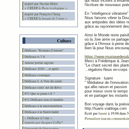
qui Nous incitent à entame
inspiré par Nicolas Hulot
l'écriture de nouveaux poè
« CREER le Pacte écologique »
En "intelligence vibratoire"
inspiré par François Cheng
Nous faisons vibrer la Dou
« CREER la beauté de l’entre »
aux antipodes des idées n
grâce au rayonnement des
Ainsi le Monde reste paisi
où la Joie aime se partage
Culture
grâce à l'Amour à peine dic
bien là pour Nous encourag
Dédicace "Romans d'Amour"
Dédicace 6-7-8
https://www.musiquedespla
Merci à Frédérique & Jea
Amour poésie sagesse
"Le chant secret des plant
Dédicace 2020 …et après
...régalons-Nous en-corps 
Dédicace cosmique
Signature : luami
Dédicace L A Voie du sentir
" Médiateur de l'innovation
qui allie raison et passion
Dédicace créer Art du Rêve
pour mieux vivre le temps 
#33 Que se passe-t-il ?
et en partager les instants 
#12 Dédicace sons et lumière
Bon voyage dans la poésie
Dédicace à la micronutrition
http://luami.viabloga.com
Dédicace à la Nutrivitalité
Ecrit par
luami
à 19:04 dans
N
Permalien
(
aucun commentai
« Dédicace à l’eau »
inspirée par Jacques Collin*
Université de l'innovation